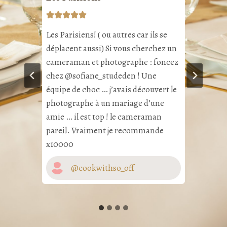
tion
n bon
Les Parisiens! ( ou autres car ils se
C’est 
n
déplacent aussi) Si vous cherchez un
fais !
e
cameraman et photographe : foncez
vraim
s
chez @sofiane_studeden ! Une
me les
équipe de choc … j’avais découvert le
s faire
photographe à un mariage d’une
amie … il est top ! le cameraman
pareil. Vraiment je recommande
x10000
@cookwithso_off